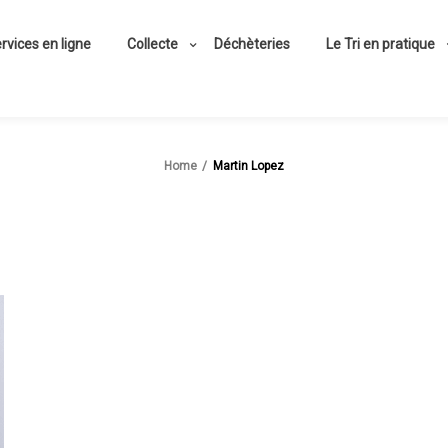
rvices en ligne
Collecte
Déchèteries
Le Tri en pratique
Home
Martin Lopez