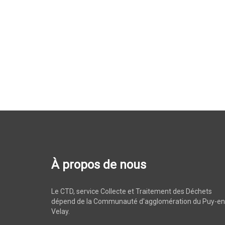
À propos de nous
Le CTD, service Collecte et Traitement des Déchets
dépend de la Communauté d'agglomération du Puy-en
Velay.