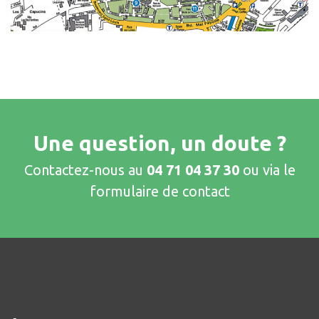
Une question, un doute ?
Contactez-nous au
04 71 04 37 30
ou via le
formulaire de contact