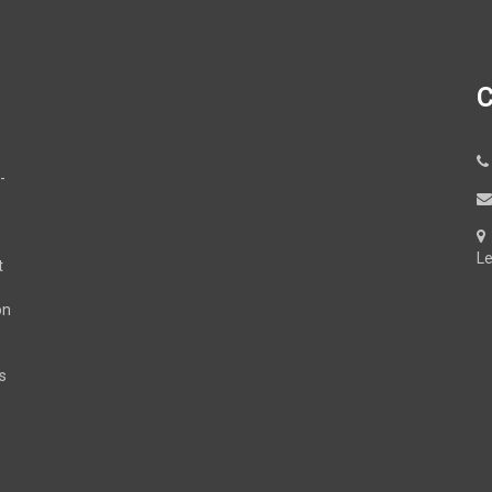
C
-
Le
t
on
s