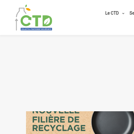
Le CTD
Se